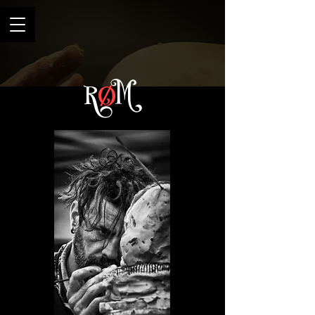
R
Ø
M